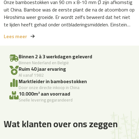
Onze bamboestokken van 90 cm x 8-10 mm Ø zijn afkomstig
uit China. Bamboe was de eerste plant die na de atoombom op
Hiroshima weer groeide. Er wordt zelfs beweerd dat het niet
te lijden heeft gehad onder ontbladeringsmiddelen. Einstein…
Lees meer
Binnen 2 à 3 werkdagen geleverd
Binnen Nederland en België
Ruim 40 jaar ervaring
Al vanaf 1982
Marktleider in bamboestokken
Door onze directe inkoop in China
10.000m² aan voorraad
Snelle levering gegarandeerd
Wat klanten over ons zeggen