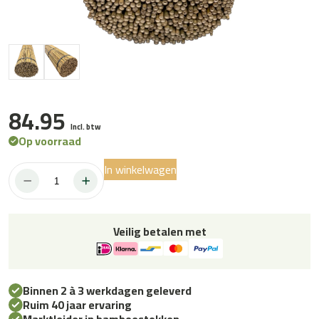
84.95
Incl. btw
Op voorraad
In winkelwagen
500
stuks
|
Bamboestokken
Veilig betalen met
90
cm
x
8-
10
Binnen 2 à 3 werkdagen geleverd
mm
Ruim 40 jaar ervaring
Ø