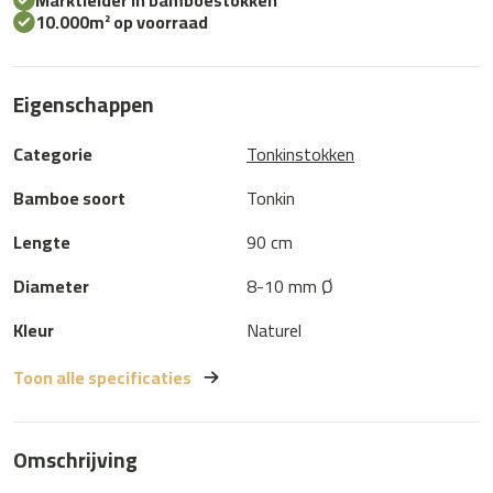
Marktleider in bamboestokken
aantal
10.000m² op voorraad
Eigenschappen
Categorie
Tonkinstokken
Bamboe soort
Tonkin
Lengte
90 cm
Diameter
8-10 mm Ø
Kleur
Naturel
Toon alle specificaties
Omschrijving