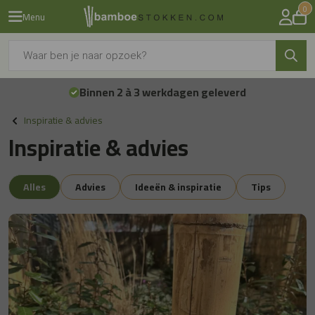
0
Menu
Producten
zoeken
Binnen 2 à 3 werkdagen geleverd
Inspiratie & advies
Inspiratie & advies
Alles
Advies
Ideeën & inspiratie
Tips