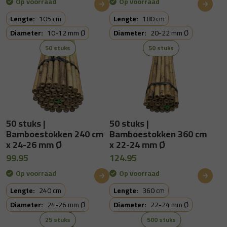
Op voorraad
Op voorraad
Lengte:
105 cm
Lengte:
180 cm
Diameter:
10-12 mm Ø
Diameter:
20-22 mm Ø
50 stuks
50 stuks
50 stuks |
50 stuks |
Bamboestokken 240 cm
Bamboestokken 360 cm
x 24-26 mm Ø
x 22-24 mm Ø
99.95
124.95
Op voorraad
Op voorraad
Lengte:
240 cm
Lengte:
360 cm
Diameter:
24-26 mm Ø
Diameter:
22-24 mm Ø
25 stuks
500 stuks