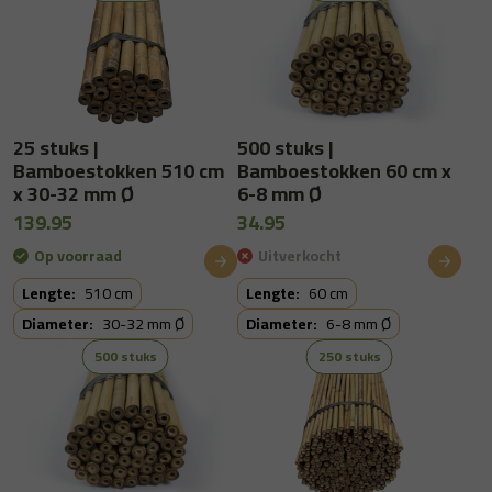
25 stuks |
500 stuks |
Bamboestokken 510 cm
Bamboestokken 60 cm x
x 30-32 mm Ø
6-8 mm Ø
139.95
34.95
Op voorraad
Uitverkocht
Lengte:
510 cm
Lengte:
60 cm
Diameter:
30-32 mm Ø
Diameter:
6-8 mm Ø
500 stuks
250 stuks