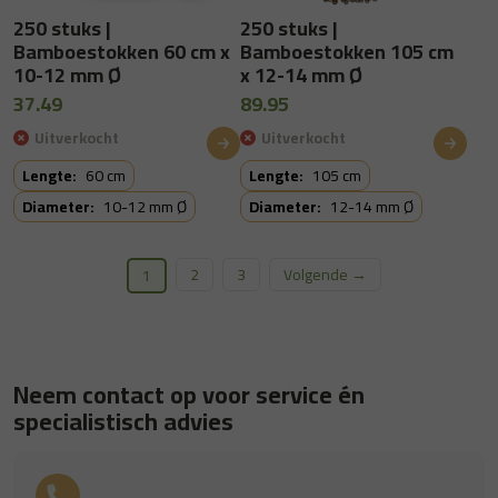
250 stuks |
250 stuks |
Bamboestokken 60 cm x
Bamboestokken 105 cm
10-12 mm Ø
x 12-14 mm Ø
37.49
89.95
Uitverkocht
Uitverkocht
Lengte:
60 cm
Lengte:
105 cm
Diameter:
10-12 mm Ø
Diameter:
12-14 mm Ø
2
3
Volgende →
1
Neem contact op voor service én
specialistisch advies