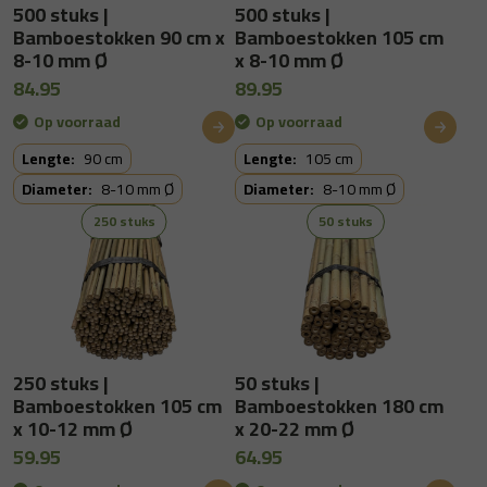
500 stuks |
500 stuks |
Bamboestokken 90 cm x
Bamboestokken 105 cm
8-10 mm Ø
x 8-10 mm Ø
84.95
89.95
Op voorraad
Op voorraad
Lengte:
90 cm
Lengte:
105 cm
Diameter:
8-10 mm Ø
Diameter:
8-10 mm Ø
250 stuks
50 stuks
250 stuks |
50 stuks |
Bamboestokken 105 cm
Bamboestokken 180 cm
x 10-12 mm Ø
x 20-22 mm Ø
59.95
64.95