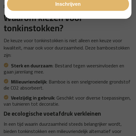
pergola’s, schuttingen of zelfs meubels.
Waarom kiezen voor
tonkinstokken?
De keuze voor tonkinstokken is niet alleen een keuze voor
kwaliteit, maar ook voor duurzaamheid. Deze bamboestokken
zijn:
Sterk en duurzaam
: Bestand tegen weersinvloeden en
gaan jarenlang mee.
Milieuvriendelijk
: Bamboe is een snelgroeiende grondstof
die CO2 absorbeert.
Veelzijdig in gebruik
: Geschikt voor diverse toepassingen,
van tuinieren tot decoratie.
De ecologische voetafdruk verkleinen
In een tijd waarin duurzaamheid steeds belangrijker wordt,
bieden tonkinstokken een milieuvriendelijk alternatief voor