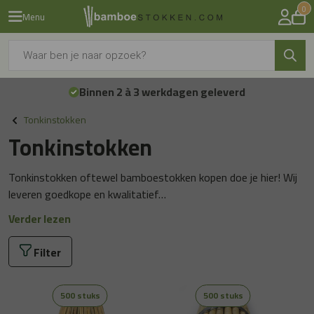
0
Menu
Producten
zoeken
Binnen 2 à 3 werkdagen geleverd
Tonkinstokken
Tonkinstokken
Tonkinstokken oftewel bamboestokken kopen doe je hier! Wij
leveren goedkope en kwalitatief…
Verder lezen
Filter
500 stuks
500 stuks