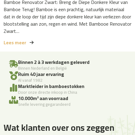
Bamboe Renovator Zwart: Breng de Diepe Donkere Kleur van
Bamboe Terug! Bamboe is een prachtig, natuurlijk materiaal
dat in de loop der tijd zijn diepe donkere kleur kan verliezen door
blootstelling aan zon, regen en wind. Met Bambooe Renovator
Zwart…
Lees meer
Binnen 2 à 3 werkdagen geleverd
Binnen Nederland en België
Ruim 40 jaar ervaring
Al vanaf 1982
Marktleider in bamboestokken
Door onze directe inkoop in China
10.000m² aan voorraad
Snelle levering gegarandeerd
Wat klanten over ons zeggen