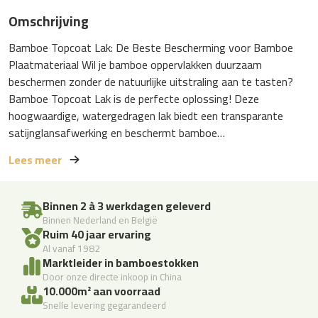
Omschrijving
Bamboe Topcoat Lak: De Beste Bescherming voor Bamboe
Plaatmateriaal Wil je bamboe oppervlakken duurzaam
beschermen zonder de natuurlijke uitstraling aan te tasten?
Bamboe Topcoat Lak is de perfecte oplossing! Deze
hoogwaardige, watergedragen lak biedt een transparante
satijnglansafwerking en beschermt bamboe…
Lees meer
Binnen 2 à 3 werkdagen geleverd
Binnen Nederland en België
Ruim 40 jaar ervaring
Al vanaf 1982
Marktleider in bamboestokken
Door onze directe inkoop in China
10.000m² aan voorraad
Snelle levering gegarandeerd