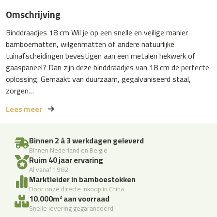
Omschrijving
Binddraadjes 18 cm Wil je op een snelle en veilige manier
bamboematten, wilgenmatten of andere natuurlijke
tuinafscheidingen bevestigen aan een metalen hekwerk of
gaaspaneel? Dan zijn deze binddraadjes van 18 cm de perfecte
oplossing. Gemaakt van duurzaam, gegalvaniseerd staal,
zorgen…
Lees meer
Binnen 2 à 3 werkdagen geleverd
Binnen Nederland en België
Ruim 40 jaar ervaring
Al vanaf 1982
Marktleider in bamboestokken
Door onze directe inkoop in China
10.000m² aan voorraad
Snelle levering gegarandeerd