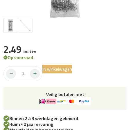
2.49
Incl. btw
Op voorraad
In winkelwagen
Binddraadjes
18
cm
aantal
Veilig betalen met
Binnen 2 à 3 werkdagen geleverd
Ruim 40 jaar ervaring