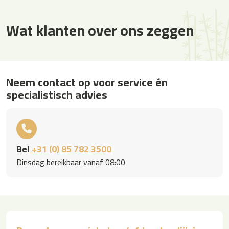
Nieuwsbrief
Wat klanten over ons zeggen
Mis niet langer onze speciale aanbiedingen en inspirerende tips.
Schrijf je nu in voor onze nieuwsbrief!
Neem contact op voor service én
specialistisch advies
Bel
+31 (0) 85 782 3500
Dinsdag bereikbaar vanaf 08:00