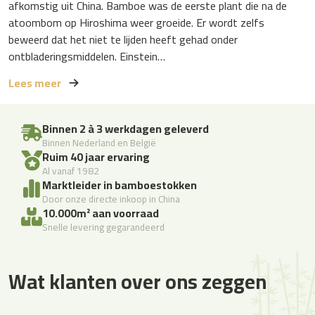
afkomstig uit China. Bamboe was de eerste plant die na de
atoombom op Hiroshima weer groeide. Er wordt zelfs
beweerd dat het niet te lijden heeft gehad onder
ontbladeringsmiddelen. Einstein…
Lees meer
Binnen 2 à 3 werkdagen geleverd
Binnen Nederland en België
Ruim 40 jaar ervaring
Al vanaf 1982
Marktleider in bamboestokken
Door onze directe inkoop in China
10.000m² aan voorraad
Snelle levering gegarandeerd
Wat klanten over ons zeggen