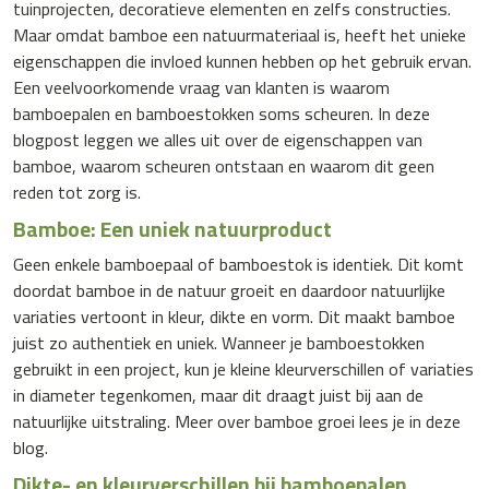
tuinprojecten, decoratieve elementen en zelfs constructies.
Maar omdat bamboe een natuurmateriaal is, heeft het unieke
eigenschappen die invloed kunnen hebben op het gebruik ervan.
Een veelvoorkomende vraag van klanten is waarom
bamboepalen en bamboestokken soms scheuren. In deze
blogpost leggen we alles uit over de eigenschappen van
bamboe, waarom scheuren ontstaan en waarom dit geen
reden tot zorg is.
Bamboe: Een uniek natuurproduct
Geen enkele
bamboepaal
of
bamboestok
is identiek. Dit komt
doordat bamboe in de natuur groeit en daardoor natuurlijke
variaties vertoont in kleur, dikte en vorm. Dit maakt bamboe
juist zo authentiek en uniek. Wanneer je bamboestokken
gebruikt in een project, kun je kleine kleurverschillen of variaties
in diameter tegenkomen, maar dit draagt juist bij aan de
natuurlijke uitstraling. Meer over bamboe groei lees je in
deze
blog
.
Dikte- en kleurverschillen bij bamboepalen