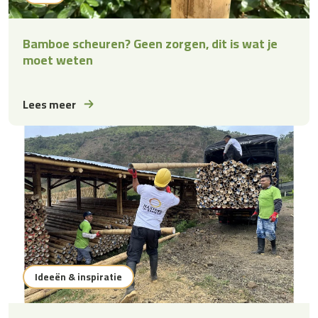
Nieuwsbrief
Mis niet langer onze speciale aanbiedingen en inspirerende tips.
Bamboe scheuren? Geen zorgen, dit is wat je
Schrijf je nu in voor onze nieuwsbrief!
moet weten
Lees meer
Ideeën & inspiratie