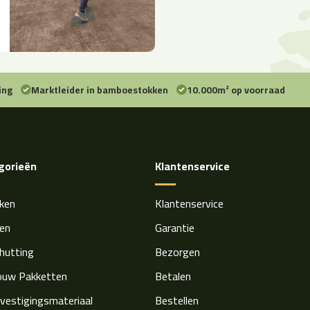
ing
Marktleider in bamboestokken
10.000m² op voorraad
gorieën
Klantenservice
ken
Klantenservice
en
Garantie
hutting
Bezorgen
uw Pakketten
Betalen
evestigingsmateriaal
Bestellen