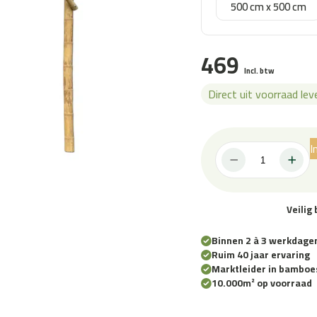
500 cm x 500 cm
469
Incl. btw
Direct uit voorraad le
I
Bamboe
Pergola
Bogota
200
Veilig
cm
x
300
Binnen 2 à 3 werkdage
cm
Ruim 40 jaar ervaring
aantal
Marktleider in bamboe
10.000m² op voorraad