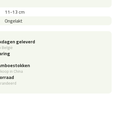
11-13 cm
Ongelakt
rkdagen geleverd
 België
aring
bamboestokken
koop in China
orraad
arandeerd
nieuwsbrief!