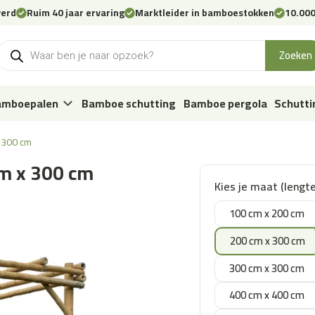
verd
Ruim 40 jaar ervaring
Marktleider in bamboestokken
10.000
Producten
zoeken
amboepalen
Bamboe schutting
Bamboe pergola
Schutti
 300 cm
m x 300 cm
Kies je maat (lengte
100 cm x 200 cm
200 cm x 300 cm
300 cm x 300 cm
400 cm x 400 cm