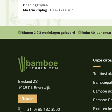
Openingstijden
Ma t/m vrijdag:
8:00 - 17:00 uur
Binnen 2 à 3 werkdagen geleverd
Ruim 40 jaar ervar
Onze cate
Tonkinstok
Biesland 28
Bamboepal
1948 RJ, Beverwijk
Bamboe sc
Route
Bamboe Bo
Bind- en b
+31 (0) 85 782 3500