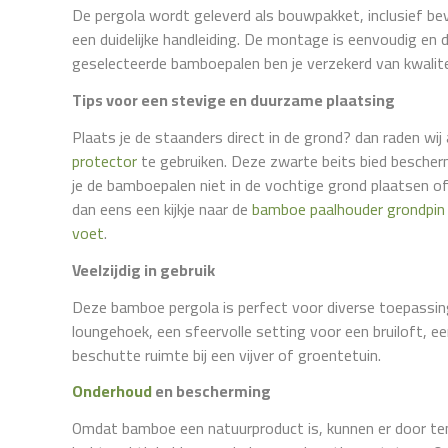
De pergola wordt geleverd als bouwpakket, inclusief be
een duidelijke handleiding. De montage is eenvoudig en 
geselecteerde bamboepalen ben je verzekerd van kwaliteit
Tips voor een stevige en duurzame plaatsing
Plaats je de staanders direct in de grond? dan raden w
protector
te gebruiken. Deze zwarte beits bied bescher
je de bamboepalen niet in de vochtige grond plaatsen 
dan eens een kijkje naar de
bamboe paalhouder grondpin
voet
.
Veelzijdig in gebruik
Deze bamboe pergola is perfect voor diverse toepassing
loungehoek, een sfeervolle setting voor een bruiloft, e
beschutte ruimte bij een vijver of groentetuin.
Mis niet langer o
Onderhoud
en bescherming
Omdat bamboe een natuurproduct is, kunnen er door te