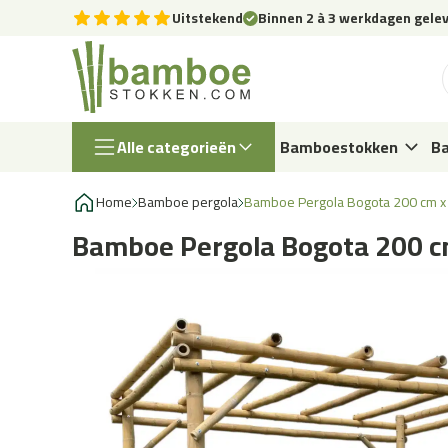
Uitstekend
Binnen 2 à 3 werkdagen gele
Alle categorieën
Bamboestokken
B
Home
Bamboe pergola
Bamboe Pergola Bogota 200 cm x
»
»
Bamboe Pergola Bogota 200 c