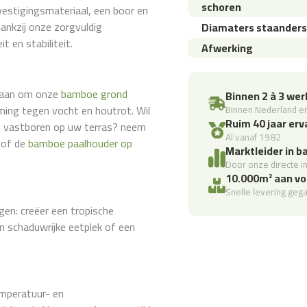
schoren
vestigingsmateriaal, een boor en
dankzij onze zorgvuldig
Diamaters staanders
 en stabiliteit.
Afwerking
ij aan om onze
bamboe grond
Binnen 2 à 3 we
ming tegen vocht en houtrot. Wil
Binnen Nederland en
Ruim 40 jaar erv
of vastboren op uw terras? neem
Al vanaf 1982
of de
bamboe paalhouder op
Marktleider in 
Door onze directe in
10.000m² aan vo
Snelle levering geg
en: creëer een tropische
en schaduwrijke eetplek of een
Nieuwsbrief
nze speciale aanbiedingen en inspirerende tips. Schrijf je nu in voor onze 
mperatuur- en